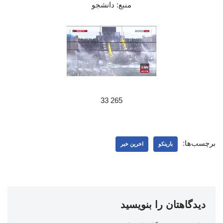
منبع: دانشجو
265 33
برچسب‌ها:
بارینکو
اخرین خبر
دیدگاهتان را بنویسید