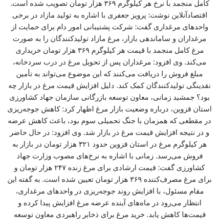
کامل منجمد با نرخ هر کیلوگرم ۳۶۹ هزار تومان تصویب شده است.
اقتصادآنلاین نوشت: پرویز جعفری با اشاره به تولید مازاد در برخی
واحدهای مرغداری گفت: شرکت پشتیبانی امور دام برای حمایت از
مرغداران و ساماندهی بازار، مرغ مازاد تولیدکنندگان را به صورت
مرغ کامل منجمد با قیمت هر کیلوگرم ۳۶۹ هزار تومان خریداری
می‌کند. وی افزود: مرغداران پس از تحویل مرغ در درب سردخانه،
مبلغ فروش را دریافت می‌کنند که این موضوع می‌تواند به تأمین
نقدینگی تولیدکنندگان کمک کند. دلیل افزایش قیمت مرغ در بازار چه
بود؟ جمشید زمانی، معاون توسعه بازرگانی سازمان جهاد کشاورزی
استان قزوین، درباره وضعیت بازار مرغ اظهار کرد: کاهش جوجه‌ریزی
در مقطعی که همزمان با جنگ تحمیلی سوم بود، باعث کاهش عرضه
و در نتیجه افزایش قیمت مرغ در بازار شد. وی افزود: در حال حاضر
هر کیلوگرم مرغ در استان قزوین حدود ۳۲۱ هزار تومان در بازار به
فروش می‌رسد. زمانی با اشاره به نرخ‌های مصوب وزارت جهاد
کشاورزی گفت: قیمت ارشادی برای مرغ زنده ۲۴۷ هزار تومان و
برای مرغ مصرف‌کننده ۳۶۹ هزار تومان تعیین شده است. به گفته این
مقام مسئول، با افزایش روند جوجه‌ریزی در واحدهای مرغداری،
انتظار می‌رود در ماه‌های آینده عرضه مرغ افزایش پیدا کرده و
قیمت‌ها کاهش یابد. خرید مرغ برای ذخایر راهبردی معاون توسعه