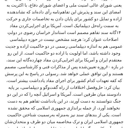
یعنی شورای عالی امنیت ملی و اعضای شورای دفاع، با اکثریت به
امضای این سند و پذیرش این تفاهم‌نامه رأی داده‌اند که نشاندهنده
اراده و تمایل دو کشور برای پایان دادن به تخاصمات جاری و حرکت
به سمت راه‌حل دیپلماتیک است. آمریکا برای اجرایی‌کردن مفاد
۱۴گانه سند تفاهم مصمم است استاندار خراسان رضوی در دولتِ
اصلاحات عنوان کرد: هرچند مشخص نیست در حوزه دیپلماسی
عمومی هم به اندازه دیپلماسی رسمی در دو حاکمیت اراده و جدیت
وجود داشته باشد، اما اولویت با اراده دو حاکمیت است. از این رو
معتقدم ایران و آمریکا برای اجرایی‌کردن مفاد چهارده‌گانه این سند،
در بازه ۶۰روزه تعیین‌شده پس از مذاکرات فنی و کارشناسی، مصمم
هستند و این توافق عملی خواهد شد. رسولی در پاسخ به این پرسش
که کفه تعهدات کدام کشور برای اجرای مفاد یادداشت بیشتر است،
بیان کرد: حل‌وفصل اختلافات از راه گفت‌وگو و دیپلماسی، بر پایه
دادوستد میان طرفین است. آمریکا و اسرائیل آنچه را که در این دو
جنگ نتوانستند به دست آورند، در این یادداشت تفاهم هم به دست
نخواهند آورد، از جمله براندازی جمهوری اسلامی که محقق نشده
است. یکی از بندهای سند نیز به‌منزله به‌رسمیت شناختن حاکمیت
جمهوری اسلامی ایران و ترک مخاصمه میان دو طرف و متحدان‌شان