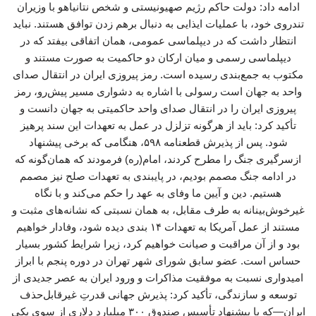
ادامه داد: دولت حاکم رژیم صهیونیستی و شخص نتانیاهو با وزیران
تندروی خود، با عملیات ایذایی به دنبال برهم زدن توافق هستند. نباید
انتظار داشت که در دیپلماسی عمومی، همان اتفاقی بیفتد که در
دیپلماسی رسمی و میان ارکان دو حاکمیت به صورت مستند و
مکتوب به جمع‌بندی رسیده است. رمز پیروزی ایران در انتقال صدای
واحد به جهان است رسولی با اشاره به دشواری مسیر پیش‌رو، رمز
پیروزی ایران را در انتقال صدای واحد حاکمیتی به جهان دانست و
تأکید کرد: باید از هرگونه تزلزل در عمل به تعهدات این سند پرهیز
شود. پس از پذیرش قطعنامه ۵۹۸، هنگامی که برخی پیشنهاد
ازسرگیری جنگ را مطرح کردند، امام(ره) فرمودند که همان‌گونه که
در ادامه جنگ مصمم بودیم، در پایبندی به تعهدات صلح نیز مصمم
هستیم. دین و آیین ما وفای به عهد را حکم می‌کند و با نگاه
غیرخوش‌بینانه به طرف مقابل، به همان نسبتی که نشانه‌های مثبت و
مستند از عمل آمریکا به تعهدات ۱۴ بندی دیده شود، وفادار خواهیم
بود و از آن مراقبت و صیانت خواهیم کرد، زیرا شرایط کشور بسیار
حساس است. عضو سابق شورای شهر تهران در دوره پنجم با ابراز
امیدواری نسبت به موفقیت مذاکرات و ورود ایران به عصر جدیدی از
توسعه و سازندگی، تأکید کرد: پذیرش جهانی قدرتِ غیرقابل‌حذف
ایران—که با پیشنهاد تأسیس صندوق ۳۰۰ میلیارد دلاری از سوی یکی