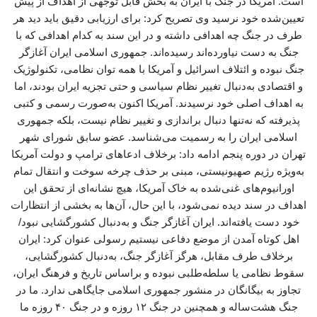
است. آمریکا در جنگ با ایران به بخش قابل توجهی از اهداف از پیش
تعیین‌شده خود نرسید وی تصریح کرد: برای ارزیابی دقیق باید دید هر
طرف در جنگ چه اهدافی داشته و در این سند به کدام اهدافی که با
جنگ به دست نیاورده‌اند رسیده‌اند. جمهوری اسلامی ایران آغازگر
جنگ نبوده و ائتلاف اسرائیل و آمریکا با همه توان نظامی، تکنولوژیک
و اقتصادی به‌دنبال تغییر نظام سیاسی و حتی تجزیه ایران بودند، اما
به اهداف اصلی خود نرسیدند. آمریکا اکنون به‌صورت رسمی و کتبی
پذیرفته که نه‌تنها دنبال براندازی و تغییر نظام نیست، بلکه جمهوری
اسلامی ایران را به رسمیت می‌شناسد. عضو سابق شورای شهر
تهران در دوره پنجم ادامه داد: برخلاف ادعاهای ترامپ و دولت آمریکا
به‌ویژه رژیم صهیونیستی، مبنی بر حذف چرخه سوخت و انتقال تمام
اورانیوم‌های غنی‌شده به خاک آمریکا، هیچ نشانه‌ای از تحقق این
اهداف در سند دیده نمی‌شود، با این حال، آن‌ها به بخشی از انتظارات
خود دست یافته‌اند. ایران آغازگر جنگ و به‌دنبال کشورگشایی نبود/
اهل کوتاه آمدن از موضع دفاعی نیستیم رسولی عنوان کرد: ایران
برخلاف طرف مقابل، هرگز آغازگر جنگ، به‌دنبال کشورگشایی،
سقوط نظامی یا سلطه‌طلبی نبوده و براساس تاریخ و فرهنگ ایران،
تجاوز به بیگانگان در منشور جمهوری اسلامی جایگاهی ندارد. ما در
جنگ هشت‌ساله و همچنین در جنگ ۱۲ روزه و در جنگ ۴۰ روزه ما