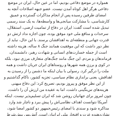
همواره در موضع دفاعی بودیم، اما در عین حال، ایران در موضع
دفاعی هرگز اهل کوتاه آمدن نیست. عضو جبهه اصلاحات آنچه به
امضای طرفین رسیده پس از انجام مذاکرات گسترده و عمیق
کارشناسی، با مشارکت میانجی‌ها و واسطه‌ها، به یک سند رسمی
تبدیل شده است گفت: ایران در دفاع از تمامیت ارضی، استقلال،
سرحدات و منافع ملی خود موفق بوده، چون اجازه نداد ارتش دو
قدرت جهانی و منطقه‌ای به اهدافشان برسند. با این حال، نباید از
نظر دور داشت که این موفقیت همانند جنگ ۸ ساله، هزینه‌ داشته
است از جمله خسارت‌های انسانی و شهادت رهبر، دانشمندان،
فرماندهان و مردم. این جنگ مانند جنگ‌های متعارف مرزی نبود، بلکه
در کوی و برزنِ همه شهرها و روستاهای ایران جریان داشت و همه
ملت را درگیر کرد. رسولی با بیان اینکه ما دشمن را از رسیدن به
اهدافش، یعنی براندازی نظام سیاسی، تجزیه کشور، ناکام گذاشتیم و
از این نظر موفق و پیروز بودیم، تصریح کرد: این دفاع میهنی
هزینه‌های سنگینی داشت، اما به عقیده من ارزش آن را داشت،
چون امروز برای جهانیان روشن شد که ایران تسلیم‌پذیر نیست. اینکه
آمریکا نتوانست اهداف نظامی‌اش را پیش ببرد و ناچار شد وارد
مذاکره شود و سندی با امضای رئیس‌جمهور دو کشور امضا شود،
نشان‌دهنده عزت و افتخار ملی ایرانیان است. آتش‌بس پیش‌شرط