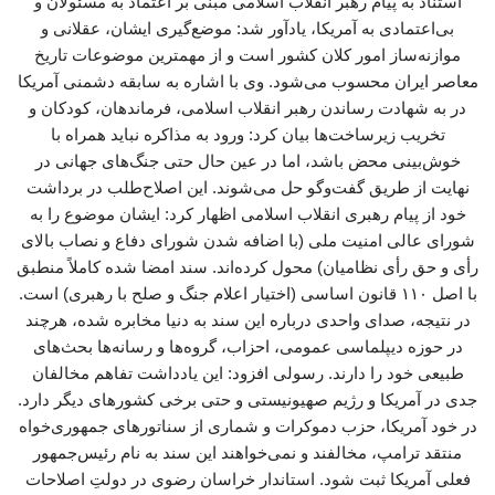
استناد به پیام رهبر انقلاب اسلامی مبنی بر اعتماد به مسئولان و
بی‌اعتمادی به آمریکا، یادآور شد: موضع‌گیری ایشان، عقلانی و
موازنه‌ساز امور کلان کشور است و از مهمترین موضوعات تاریخ
معاصر ایران محسوب می‌شود. وی با اشاره به سابقه دشمنی آمریکا
در به شهادت رساندن رهبر انقلاب اسلامی، فرماندهان، کودکان و
تخریب زیرساخت‌ها بیان کرد: ورود به مذاکره نباید همراه با
خوش‌بینی محض باشد، اما در عین حال حتی جنگ‌های جهانی در
نهایت از طریق گفت‌وگو حل می‌شوند. این اصلاح‌طلب در برداشت
خود از پیام رهبری انقلاب اسلامی اظهار کرد: ایشان موضوع را به
شورای عالی امنیت ملی (با اضافه شدن شورای دفاع و نصاب بالای
رأی و حق رأی نظامیان) محول کرده‌اند. سند امضا شده کاملاً منطبق
با اصل ۱۱۰ قانون اساسی (اختیار اعلام جنگ و صلح با رهبری) است.
در نتیجه، صدای واحدی درباره این سند به دنیا مخابره شده، هرچند
در حوزه دیپلماسی عمومی، احزاب، گروه‌ها و رسانه‌ها بحث‌های
طبیعی خود را دارند. رسولی افزود: این یادداشت تفاهم مخالفان
جدی در آمریکا و رژیم صهیونیستی و حتی برخی کشورهای دیگر دارد.
در خود آمریکا، حزب دموکرات و شماری از سناتورهای جمهوری‌خواه
منتقد ترامپ، مخالفند و نمی‌خواهند این سند به نام رئیس‌جمهور
فعلی آمریکا ثبت شود. استاندار خراسان رضوی در دولتِ اصلاحات