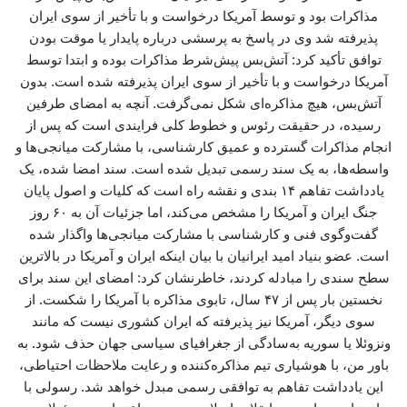
مذاکرات بود و توسط آمریکا درخواست و با تأخیر از سوی ایران
پذیرفته شد وی در پاسخ به پرسشی درباره پایدار یا موقت بودن
توافق تأکید کرد: آتش‌بس پیش‌شرط مذاکرات بوده و ابتدا توسط
آمریکا درخواست و با تأخیر از سوی ایران پذیرفته شده است. بدون
آتش‌بس، هیچ مذاکره‌ای شکل نمی‌گرفت. آنچه به امضای طرفین
رسیده، در حقیقت رئوس و خطوط کلی فرایندی است که پس از
انجام مذاکرات گسترده و عمیق کارشناسی، با مشارکت میانجی‌ها و
واسطه‌ها، به یک سند رسمی تبدیل شده است. سند امضا شده، یک
یادداشت تفاهم ۱۴ بندی و نقشه‌ راه است که کلیات و اصول پایان
جنگ ایران و آمریکا را مشخص می‌کند، اما جزئیات آن به ۶۰ روز
گفت‌وگوی فنی و کارشناسی با مشارکت میانجی‌ها واگذار شده
است. عضو بنیاد امید ایرانیان با بیان اینکه ایران و آمریکا در بالاترین
سطح سندی را مبادله کردند، خاطرنشان کرد: امضای این سند برای
نخستین بار پس از ۴۷ سال، تابوی مذاکره با آمریکا را شکست. از
سوی دیگر، آمریکا نیز پذیرفته که ایران کشوری نیست که مانند
ونزوئلا یا سوریه به‌سادگی از جغرافیای سیاسی جهان حذف شود. به
باور من، با هوشیاری تیم مذاکره‌کننده و رعایت ملاحظات احتیاطی،
این یادداشت تفاهم به توافقی رسمی مبدل خواهد شد. رسولی با