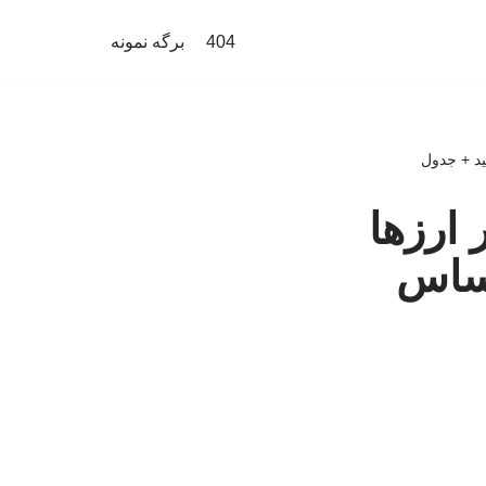
404
برگه نمونه
 ارزها
انال حساس