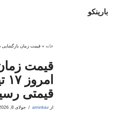
بارینکو
پرش
به
محتوا
خانه
»
قیمت زمان بازگشایی دلار، یورو و سایر ارزها ا
قیمت زمان 
قیمتی رسی
از
aminkav
جولای 8, 2026