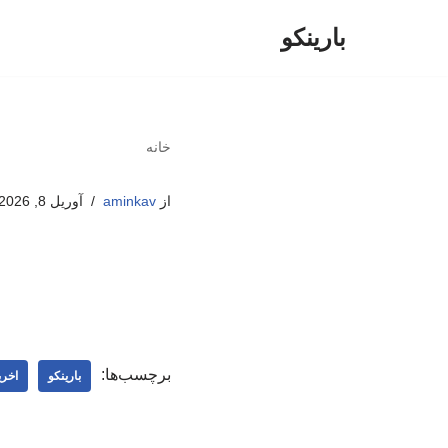
بارینکو
پرش
به
محتوا
خانه
از
aminkav
آوریل 8, 2026
برچسب‌ها:
بارینکو
اخری