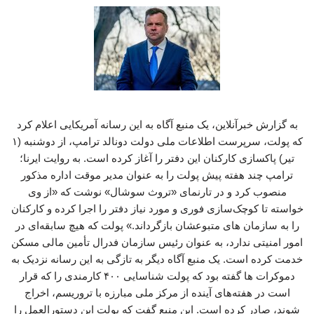
به گزارش خبرآنلاین، یک منبع آگاه به این رسانه آمریکایی اعلام کرد
که پولت، سرپرست اطلاعات ملی دولت دونالد ترامپ، از دوشنبه (۱
تیر) پاکسازی کارکنان این دفتر را آغاز کرده است. به روایت ایرنا؛
ترامپ چند هفته پیش پولت را به عنوان مدیر موقت اداره مذکور
منصوب کرد و در تارنمای «تروث سوشال» نوشت که «از وی
خواسته تا کوچک‌سازی فوری و مورد نیاز دفتر را اجرا کرده و کارکنان
را به سازمان های متبوعشان بازگرداند.» پولت که هیچ سابقه‌ای در
امور امنیتی ندارد، به عنوان رئیس سازمان فدرال تأمین مالی مسکن
خدمت کرده است. یک منبع آگاه دیگر به تازگی به این رسانه نزدیک به
دموکرات ها گفته بود که پولت شناسایی ۴۰۰ کارمندی را که قرار
است در هفته‌های آینده از مرکز ملی مبارزه با تروریسم، اخراج
شوند، صادر کرده است. این منبع گفت که پولت این دستورالعمل را