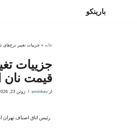
بارینکو
پرش
به
محتوا
خانه
»
جزییات تغییر نرخ‌های ن
جزییات تغی
قیمت نان ا
از
aminkav
ژوئن 23, 2026
رئیس اتاق اصناف تهران از ت