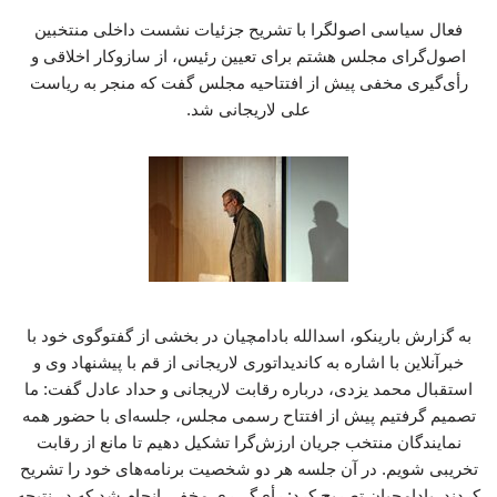
فعال سیاسی اصولگرا با تشریح جزئیات نشست داخلی منتخبین
اصول‌گرای مجلس هشتم برای تعیین رئیس، از سازوکار اخلاقی و
رأی‌گیری مخفی پیش از افتتاحیه مجلس گفت که منجر به ریاست
علی لاریجانی شد.
به گزارش بارینکو، اسدالله بادامچیان در بخشی از گفت­وگوی خود با
خبرآنلاین با اشاره به کاندیداتوری لاریجانی از قم با پیشنهاد وی و
استقبال محمد یزدی، درباره رقابت لاریجانی و حداد عادل گفت: ما
تصمیم گرفتیم پیش از افتتاح رسمی مجلس، جلسه‌ای با حضور همه
نمایندگان منتخب جریان ارزش‌گرا تشکیل دهیم تا مانع از رقابت
تخریبی شویم. در آن جلسه هر دو شخصیت برنامه‌های خود را تشریح
کردند. بادامچیان تصریح کرد: رأی‌گیری مخفی انجام شد که در نتیجه