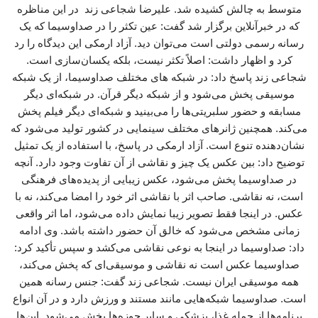
متوسط به چالش کشیده شد. علیرضا شجاعی زند در این مناظره
که در خبرآنلاین برگزار شد گفت: عین تکثر را در صداوسیما که یک
رسانه رسمی دولتی است می‌توان دید. آزاد ارمکی این دیدگاه را رد
کرد و اظهار داشت: اصلاً تکثر نیست، بلکه یکسان‌سازی است.
شجاعی زند پاسخ داد: در شبکه های مختلف صداوسیما، از یک شبکه
موسیقی پخش می‌شود و از شبکه دیگر قرآن. در شبکه‌ای دیگر
مسابقه و حضور سلبریتی‌ها را می‌بینید و شبکه‌ای دیگر فیلم پخش
می‌کند. همچنین ژانرهای مختلف سینمایی در کشور تولید می‌شود که
نشان‌دهنده تنوع است. آزاد ارمکی در پاسخ، با استفاده از یک تمثیل
توضیح داد: بین عکس یک چیز و نقاشی از آن تفاوت وجود دارد. آنچه
در صداوسیما پخش می‌شود، عکس زیبایی از پدیده‌های فرهنگی
است، نه نقاشی. صاحب اثر با نقاشی اثر خود را امضا می‌کند، نه با
عکس. در اینجا فقط تصویر زیبا نمایش داده می‌شود، اما اثر واقعی
زمانی مشخص می‌شود که خالق آن حضور داشته باشد. وی ادامه
داد: صداوسیما در اینجا به نوعی نقاشی می‌کشد و سپس تأکید کرد:
صداوسیما عکس است نه نقاشی و موسیقی‌ای که پخش می‌کند،
همه موسیقی ایران نیست. شجاعی زند گفت: جنس رسانه همین
است. صداوسیما شبکه‌هایی مانند مستند و ورزش دارد و در آن انواع
برنامه‌ها از جمله غذا، پزشکی و سایر حوزه‌ها پخش می‌شود. این‌ها