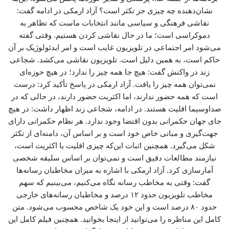
نشان‌دهنده چه چیزی جز تکثر است؟ آزاد ارمکی در ادامه گفت:
نقاشی فرهنگی و سیاسی مانند انتخابات ماست که تظاهر به
دموکراسی است؛ ما در حال نقاشی کردن هستیم. وقتی گفته
می‌شود امر اجتماعی در تلویزیون غایب است و امر ایدئولوژیک بر آن
حاکم است، به همین دلیل است. تلویزیون نقاشی می‌کشد. شجاعی
زند در واکنش گفت: هیچ جا همه چیز را ندارد؛ در هیچ حوزه‌ای
نمی‌توان همه چیز را یافت. آزاد ارمکی در پاسخ تأکید کرد: درست
است که همه حضور ندارند، اما اکثریت حضور دارند، در حالی که در
صداوسیما اقلیت هستند. در ادامه، شجاعی زند اظهار داشت: در هیچ
جای جهان حکمرانی بدون اقتضا وجود ندارد. هر نظام حکمرانی دارای
جهت‌گیری و مبانی خاص خود است و بر اساس آن، دامنه‌ای از تکثر
شکل می‌گیرد. همچنین اثبات این‌که چیزی اقلیت یا اکثریت است،
نیازمند مطالعات دقیق است و نمی‌توان بر اساس سلیقه شخصی
آمارسازی کرد. آزاد ارمکی با اشاره به میزان مخاطبان رسانه‌ها
گفت: وقتی به مخاطب رسانه نگاه می‌کنیم، می‌بینیم که سهم
مخاطب تلویزیون حدود ۱۲ درصد و مخاطبان رسانه‌های خارجی
حدود ۸۰ درصد است و این خود یک شاخص محسوب می‌شود. متن
کامل این مناظره را می‌توانید از اینجا بخوانید. همچنین فیلم کامل این