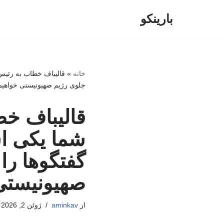
بارینکو
پرش
به
محتوا
خانه
»
قالیباف خطاب به رئیس 
جلوی رژیم صهیونیستی خواهیم 
قالیباف خط
شما یکی اس
گفتگوها را
صهیونیستی 
از
aminkav
ژوئن 2, 2026