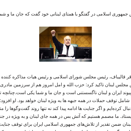
مهوری اسلامی در گفتگو با همتای لبنانی خود گفت که جان ما و شم
قر قالیباف، رئیس مجلس شورای اسلامی و رئیس هیات مذاکره کننده 
س مجلس لبنان تاکید کرد: حزب الله و امل امروز هم از سرزمین مادری
پیوند ایران و لبنان ناگسستنی است و جان ما و شما یکی است.چنانچه ت
ال کرده‌ایم و اگر جنایت ها ادامه پیدا کند نه تنها روند گفت‌وگوها را
ستاد. ما مصمم هستیم که آتش بس در همه جای لبنان و به ویژه در جن
بنان ضمن تقدیر از تلاش‌های جمهوری اسلامی ایران برای توقف جنایت