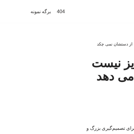
404
برگه نمونه
ب از دستشان نمی چکد
یز نیست
 می دهد
رای تصمیم‌گیری بزرگ و