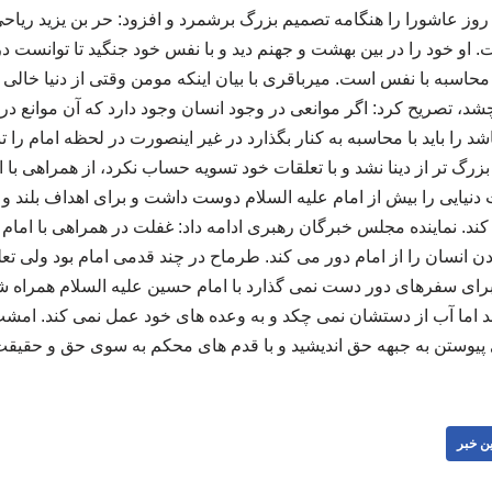
وز عاشورا را هنگامه تصمیم بزرگ برشمرد و افزود: حر بن یزید ریاح
او خود را در بین بهشت و جهنم دید و با نفس خود جنگید تا توانست د
اسبه با نفس است. میرباقری با بیان اینکه مومن وقتی از دنیا خالی
د، تصریح کرد: اگر موانعی در وجود انسان وجود دارد که آن موانع در 
شد را باید با محاسبه به کنار بگذارد در غیر اینصورت در لحظه امام را 
گ تر از دینا نشد و با تعلقات خود تسویه حساب نکرد، از همراهی با 
 دنیایی را بیش از امام علیه السلام دوست داشت و برای اهداف بلند و 
ند. نماینده مجلس خبرگان رهبری ادامه داد: غفلت در همراهی با امام ج
کردن انسان را از امام دور می کند. طرماح در چند قدمی امام بود ولی تعل
 برای سفرهای دور دست نمی گذارد با امام حسین علیه السلام همراه شد.
اما آب از دستشان نمی چکد و به وعده های خود عمل نمی کند. امشب 
ی پیوستن به جبهه حق اندیشید و با قدم های محکم به سوی حق و حقیق
ن خبر