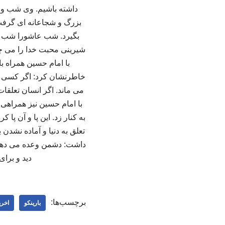
داشته باشیم. وی شب و ر
بزرگ و شجاعانه ای گرفت. 
بگیرد. شب عاشورا شب مح
شیرینی محبت خدا را می چش
با امام حسین همراه با
خاطرنشان کرد: اگر کسی بزر
می ماند. اگر انسان تعلقات
با امام حسین نیز همراهی ک
به کنار زد. این پا و آن پا 
تعلق به دنیا و آماده نشدن
داشت: دشمن وعده می دهد 
دید و برا
برچسب‌ها:
بارینکو
اخری