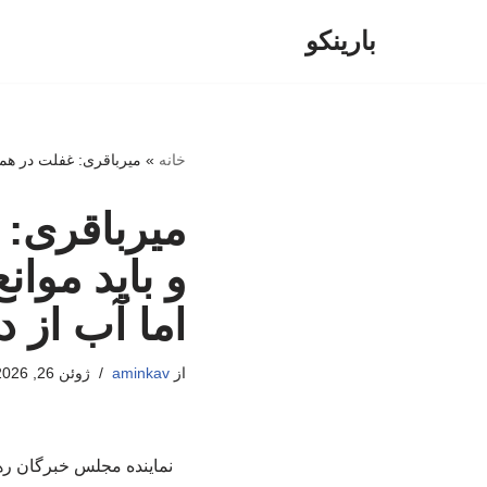
بارینکو
پرش
به
محتوا
خانه
»
میرباقری: غفلت در همر
میرباقری: 
و باید موان
اما آب از 
از
aminkav
ژوئن 26, 2026
نماینده مجلس خبرگان ره