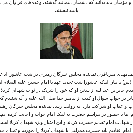
مؤمنان باید بدانند که دشمنان، همانند گذشته، وعده‌های فراوان می‌ده
پایبند نیستند.
مدمهدی میرباقری نماینده مجلس خبرگان رهبری در شب عاشورا اباعبد
 با بیان اینکه عاشورا شب تجدید عهد با امام حسین علیه السلام اس
دم جابر بن عبدالله از سخن او که خود را شریک در ثواب شهدای کربل
ابر در جواب سوال او گفت از پیامبر خدا صلی الله علیه و آله شنیدم
ب و عقاب او شراکت دارد. به روایت رسا، نماینده مجلس خبرگان رهبر
ال ۶۱ نبوده ایم اما با حضور در مراسم حضرت به لبیک امام جواب و اجابت کرده ای
ز شهادت امام تقدیم حضرت کردند و این امتیاز ویژه شهدای کربلا است 
د امام افتادیم باید حسرت همراهی با شهدای کربلا را بخوریم و تمنای ح